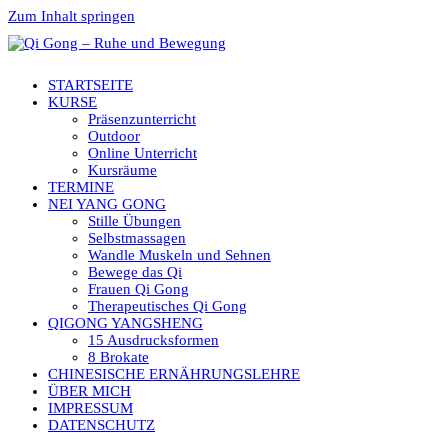
Zum Inhalt springen
STARTSEITE
KURSE
Präsenzunterricht
Outdoor
Online Unterricht
Kursräume
TERMINE
NEI YANG GONG
Stille Übungen
Selbstmassagen
Wandle Muskeln und Sehnen
Bewege das Qi
Frauen Qi Gong
Therapeutisches Qi Gong
QIGONG YANGSHENG
15 Ausdrucksformen
8 Brokate
CHINESISCHE ERNÄHRUNGSLEHRE
ÜBER MICH
IMPRESSUM
DATENSCHUTZ