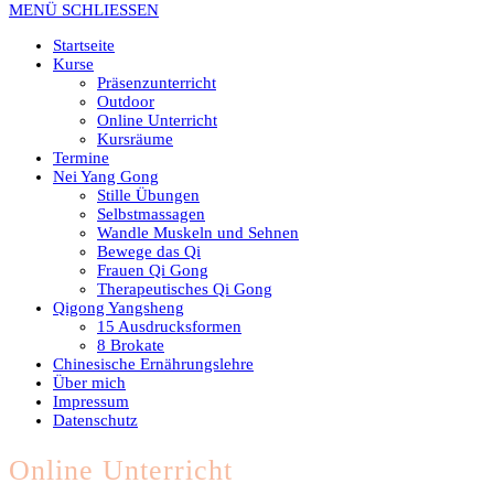
MENÜ
SCHLIESSEN
Startseite
Kurse
Präsenzunterricht
Outdoor
Online Unterricht
Kursräume
Termine
Nei Yang Gong
Stille Übungen
Selbstmassagen
Wandle Muskeln und Sehnen
Bewege das Qi
Frauen Qi Gong
Therapeutisches Qi Gong
Qigong Yangsheng
15 Ausdrucksformen
8 Brokate
Chinesische Ernährungslehre
Über mich
Impressum
Datenschutz
Online Unterricht