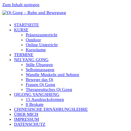
Zum Inhalt springen
STARTSEITE
KURSE
Präsenzunterricht
Outdoor
Online Unterricht
Kursräume
TERMINE
NEI YANG GONG
Stille Übungen
Selbstmassagen
Wandle Muskeln und Sehnen
Bewege das Qi
Frauen Qi Gong
Therapeutisches Qi Gong
QIGONG YANGSHENG
15 Ausdrucksformen
8 Brokate
CHINESISCHE ERNÄHRUNGSLEHRE
ÜBER MICH
IMPRESSUM
DATENSCHUTZ