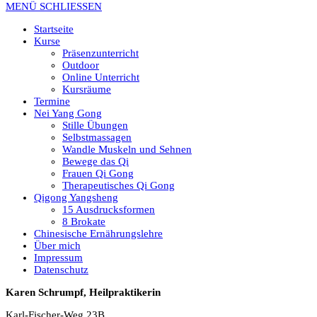
MENÜ
SCHLIESSEN
Startseite
Kurse
Präsenzunterricht
Outdoor
Online Unterricht
Kursräume
Termine
Nei Yang Gong
Stille Übungen
Selbstmassagen
Wandle Muskeln und Sehnen
Bewege das Qi
Frauen Qi Gong
Therapeutisches Qi Gong
Qigong Yangsheng
15 Ausdrucksformen
8 Brokate
Chinesische Ernährungslehre
Über mich
Impressum
Datenschutz
Karen Schrumpf, Heilpraktikerin
Karl-Fischer-Weg 23B